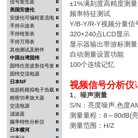
信号发生器
±1%满刻度高精度测量
美国安捷伦
频率特征测试
安捷伦可编程直流电
Y/B-Y/R-Y视频分量
源
手持示波表
320×240点LCD显示
手持钳形表
手持万用表
显示器输出带游标测量
其他测试及附件
自动测量设置功能
中国台湾固纬
100个连续记忆
固纬任意波形信号发
生器
固纬交流电源
日本NF
视频信号分析仪
低损耗模拟电子负载
1、噪声测量
精密功率放大器
S/N：亮度噪声,色度A
交流电源
滤波器
测量量程：8～80dB(亮
频率特性分析仪
测量范围：H/Z
日本横河
功率计