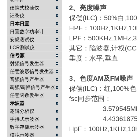
2、亮度噪声
便携式校验仪
记录仪
保偿(ILC)：50%白,10
日本日置
HPF：100Hz,1KHz,10
日置数字功率计
LPF：500KHz,1MHz,3
安规测试仪
其它：陷波器,计权(CCI
LCR测试仪
信号源
垂度：水平,垂直
射频信号发生器
任意波形信号发生器
3、色度AM及FM噪声
音频信号产生器
调频/调幅信号产生器
保偿(ILC)：红,100%
任意函数发生器
fsc同步范围：
示波器
3.579545MHz±
逻辑分析仪
4.43361875MHz
手持式示波器
数字存储示波器
HpF：100Hz,1KHz,10
模拟示波器