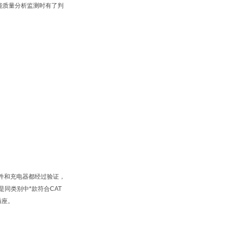
能质量分析监测时有了判
。
附件和充电器都经过验证，
它们是同类别中*款符合CAT
插座。