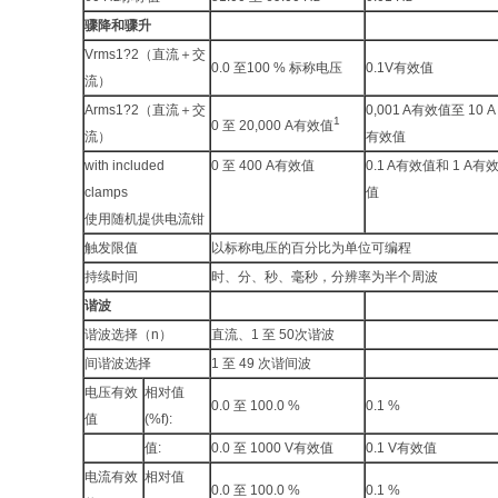
骤降和骤升
Vrms1?2（直流＋交
0.0 至100 % 标称电压
0.1V有效值
流）
Arms1?2（直流＋交
0,001 A有效值至 10 A
1
0 至 20,000 A有效值
流）
有效值
with included
0 至 400 A有效值
0.1 A有效值和 1 A有
clamps
值
使用随机提供电流钳
触发限值
以标称电压的百分比为单位可编程
持续时间
时、分、秒、毫秒，分辨率为半个周波
谐波
谐波选择（n）
直流、1 至 50次谐波
间谐波选择
1 至 49 次谐间波
电压有效
相对值
0.0 至 100.0 %
0.1 %
值
(%f):
值:
0.0 至 1000 V有效值
0.1 V有效值
电流有效
相对值
0.0 至 100.0 %
0.1 %