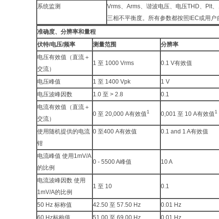
系统监测
Vrms、Arms、谐波电压、电压THD、Pl
三相不平衡度。所有参数都按照IEC或用户
准确度、分辨率和量程
伏特/电压/频率
测量范围
分辨率
电压有效值（直流＋
1 至 1000 Vrms
0.1 V有效值
交流）
电压峰值
1 至 1400 Vpk
1 V
电压波峰因数
1.0 至 > 2.8
0.1
电流有效值（直流＋
1
1
0 至 20,000 A有效值
0,001 至 10 A有效值
交流）
使用随机提供的电流
0 至400 A有效值
0.1 and 1 A有效值
钳
电流峰值 使用1mV/A
0 - 5500 A峰值
10 A
的比例
电流波峰因数 使用
1 至 10
0.1
1mV/A的比例
50 Hz 标称值
42.50 至 57.50 Hz
0.01 Hz
60 Hz标称值
51.00 至 69.00 Hz
0.01 Hz