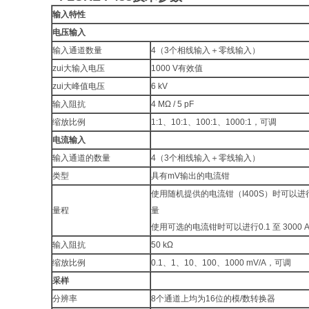
输入特性
电压输入
输入通道数量
4（3个相线输入＋零线输入）
zui大输入电压
1000 V有效值
zui大峰值电压
6 kV
输入阻抗
4 MΩ / 5 pF
缩放比例
1:1、10:1、100:1、1000:1，可调
电流输入
输入通道的数量
4（3个相线输入＋零线输入）
类型
具有mV输出的电流钳
使用随机提供的电流钳（I400S）时可以进行1
量程
量
使用可选的电流钳时可以进行0.1 至 3000
输入阻抗
50 kΩ
缩放比例
0.1、1、10、100、1000 mV/A，可调
采样
分辨率
8个通道上均为16位的模/数转换器