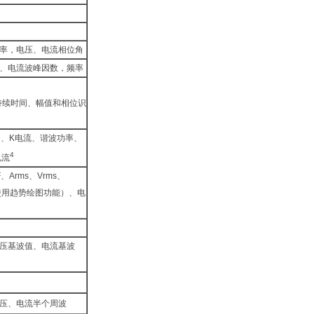
率，电压、电流相位角
、电流波峰因数，频率
持续时间、幅值和相位识
D、K电流、谐波功率、
4
电流
F、Arms、Vrms、
隔（使用趋势绘图功能）、电
压基波值、电流基波
压、电流半个周波