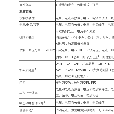
事件列表
在骤降和骤升、监测模式下可用
测量功能
示波模功能
电压、电流有效值，电压、电流基波值，频
电压/电流/频率
电压、电流有效值，电压、电流峰值，电压
可准确到电压、电流半个周波
骤降和骤升
捕获多达1000个事件，包括日期、时间、
别标志，触发限值可设置
谐波：直流分量，1到50次
谐波电压、电压THD、谐波电流、电流TH
4
功率THD、K功率、间谐波电压
、间谐波
Watts、VA、VAR、功率因数、Cos ? / DP
4
KWh、KVAh、KVARh、zui大负荷间
功率和能量
能表（通过可选的输入）
闪变
短时闪变Pst, 长时闪变Plt, PF5
电压和电流负序值、电压和电流零序值、电
三相不平衡度
值、频率、电压相位、电流相位
4
电压、电流有效值，电压、电流峰值
瞬态尖峰脉冲信号
4
浪涌电流、浪涌电流持续时间、可准确到电
浪涌电流