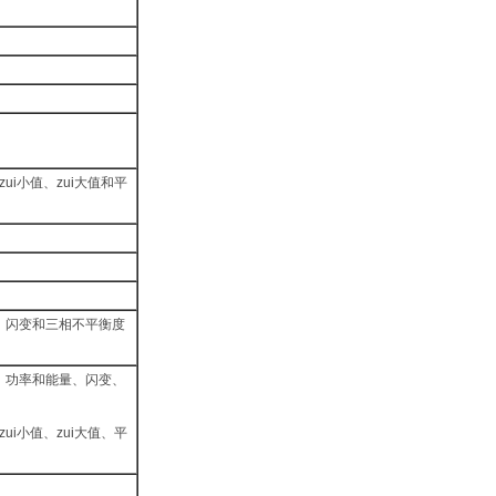
i小值、zui大值和平
、闪变和三相不平衡度
、功率和能量、闪变、
i小值、zui大值、平