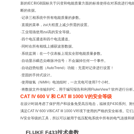
新的IEC和GB国标关于闪变和电能质量方面的标准使得在对系统进行电
断的依据。
·记录三相系统中所有电能质量的参数。
·直观的菜单，zui大程度上减少所需的设置。
·工业现场使用zui高的安全等级。
·四个电压通道和四个电流通道。
·同时在所有相线上捕获波形数据。
·系统监测：在一个仪表板上现实全部电能质量参数。
·自动显示瞬态尖峰脉冲信号：不会漏掉任何一个事件。
·自动趋势绘图（AutoTrend）功能：无需对记录进行设置！
·坚固的手持式设计。
·使用镍氢（NiMH）电池组时，一次充电可使用7个小时。
·将数据文件传输到PC，用于编写报告和利用FlukeView? 软件进行分析
CAT IV 600 V 和 CAT III 1000 V的安全等级
在设计时就考虑了保护用户和设备免受高压电击，福禄克F430系列、
满足CAT IV 600 V和CAT III 1000 V环境下使用的严格的安全标准。
IV安全等级的工具，所以可以被用于低压配电系统中所有的电气连接和
FLUKE F433
技术参数