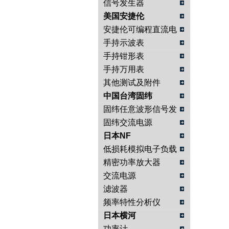
信号发生器
美国安捷伦
安捷伦可编程直流电
源
手持示波表
手持钳形表
手持万用表
其他测试及附件
中国台湾固纬
固纬任意波形信号发
生器
固纬交流电源
日本NF
低损耗模拟电子负载
精密功率放大器
交流电源
滤波器
频率特性分析仪
日本横河
功率计