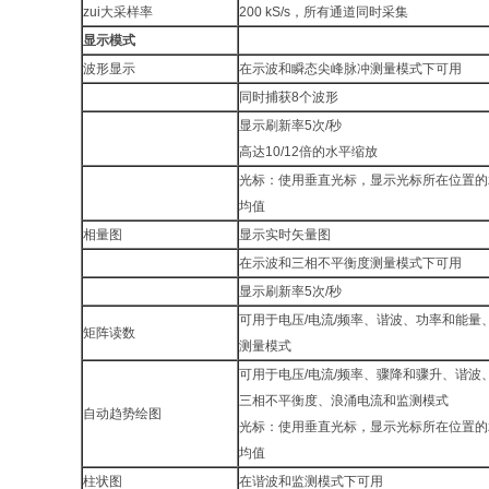
zui大采样率
200 kS/s，所有通道同时采集
显示模式
波形显示
在示波和瞬态尖峰脉冲测量模式下可用
同时捕获8个波形
显示刷新率5次/秒
高达10/12倍的水平缩放
光标：使用垂直光标，显示光标所在位置的zu
均值
相量图
显示实时矢量图
在示波和三相不平衡度测量模式下可用
显示刷新率5次/秒
可用于电压/电流/频率、谐波、功率和能量
矩阵读数
测量模式
可用于电压/电流/频率、骤降和骤升、谐波
三相不平衡度、浪涌电流和监测模式
自动趋势绘图
光标：使用垂直光标，显示光标所在位置的zu
均值
柱状图
在谐波和监测模式下可用