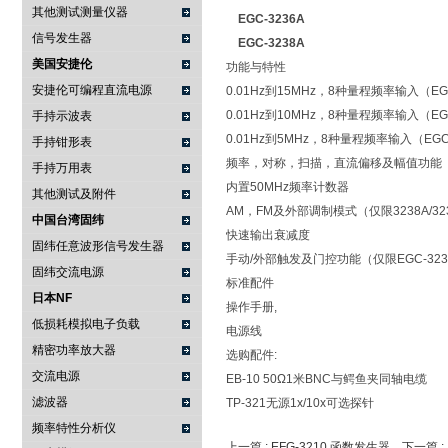
其他测试测量仪器
EGC-3236A
信号发生器
EGC-3238A
美国安捷伦
功能与特性
安捷伦可编程直流电源
0.01Hz到15MHz，8种量程频率输入（EGC
0.01Hz到10MHz，8种量程频率输入（EGC
手持示波表
0.01Hz到5MHz，8种量程频率输入（EGC
手持钳形表
频率，对称，扫描，直流偏移及幅值功能
手持万用表
内置50MHz频率计数器
其他测试及附件
AM，FM及外部调制模式（仅限3238A/32
中国台湾固纬
快速输出衰减度
固纬任意波形信号发生器
手动/外部触发及门控功能（仅限EGC-323
固纬交流电源
标准配件
日本NF
操作手册,
低损耗模拟电子负载
电源线
精密功率放大器
选购配件
:
交流电源
EB-10 50Ω1米BNC与鳄鱼夹同轴电缆
滤波器
TP-321无源1x/10x可选探针
频率特性分析仪
上一篇 :
EFG-3210 函数发生器
下一篇 