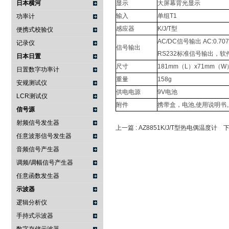
日本横河
显示
大屏幕背光显示
输入
单组T1
功率计
感应器
K/J/T型
便携式校验仪
AC/DC信号输出 AC:0.707V
记录仪
信号输出
RS232标准信号输出，软
日本日置
尺寸
181mm（L）x71mm（W
日置数字功率计
重量
158g
安规测试仪
供电电源
9V电池
LCR测试仪
附件
携带盒，电池,使用说明书。
信号源
射频信号发生器
上一篇 :
AZ8851K/J/T型热电偶温度计
下
任意波形信号发生器
音频信号产生器
调频/调幅信号产生器
任意函数发生器
示波器
逻辑分析仪
手持式示波器