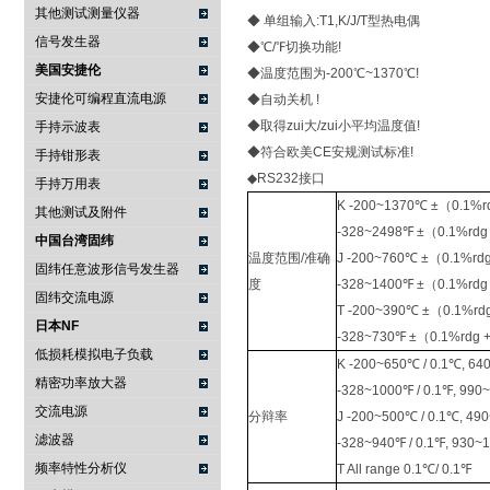
其他测试测量仪器
◆ 单组输入:T1,K/J/T型热电偶
信号发生器
◆℃/℉切换功能!
美国安捷伦
◆温度范围为-200℃~1370℃!
安捷伦可编程直流电源
◆自动关机 !
◆取得zui大/zui小平均温度值!
手持示波表
◆符合欧美CE安规测试标准!
手持钳形表
◆RS232接口
手持万用表
K -200~1370℃ ±（0.1%r
其他测试及附件
-328~2498℉ ±（0.1%rdg
中国台湾固纬
温度范围/准确
J -200~760℃ ±（0.1%rd
固纬任意波形信号发生器
度
-328~1400℉ ±（0.1%rdg
固纬交流电源
T -200~390℃ ±（0.1%rd
日本NF
-328~730℉ ±（0.1%rdg 
低损耗模拟电子负载
K -200~650℃ / 0.1℃, 6
精密功率放大器
-328~1000℉ / 0.1℉, 990
交流电源
分辩率
J -200~500℃ / 0.1℃, 4
滤波器
-328~940℉ / 0.1℉, 930~
频率特性分析仪
T All range 0.1℃/ 0.1℉