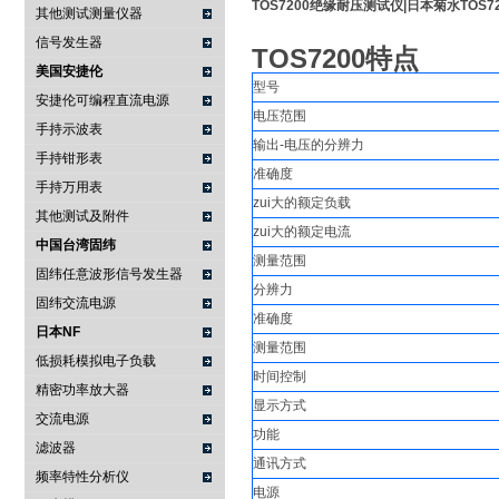
TOS7200绝缘耐压测试仪|日本菊水TOS72
其他测试测量仪器
信号发生器
TOS7200特点
美国安捷伦
型号
安捷伦可编程直流电源
电压范围
手持示波表
输出-电压的分辨力
手持钳形表
准确度
手持万用表
zui大的额定负载
其他测试及附件
zui大的额定电流
中国台湾固纬
测量范围
固纬任意波形信号发生器
分辨力
固纬交流电源
准确度
日本NF
测量范围
低损耗模拟电子负载
时间控制
精密功率放大器
显示方式
交流电源
功能
滤波器
通讯方式
频率特性分析仪
电源