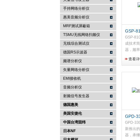
手持网络分析仪
南京咏仪电子科技有限公司
惠美音频分析仪
MRF测试屏蔽箱
GSP-
TSMU无线网络扫频仪
GSP-
无线综合测试仪
成技术简
器，频率
德国RS示波器
定系统的
查看详
频谱分析仪
的精度，
GSP- 
矢量网络分析仪
环境，带
EMI接收机
护。精巧的
音频分析仪
射频信号发生器
德国惠美
美国安捷伦
GPD-
中国台湾固纬
压电源
GPD-3
新推出的
日本NF
器，承继
日本横河