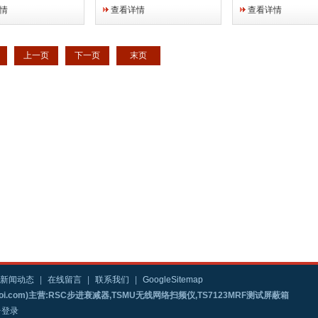
贯的技术质量优势。
过温度保护可以使PSH电源
峰值电流测试。优良
情
查看详情
查看详情
作控制，大屏幕加上
和负载免受意外的损坏。
态响应特性能够防止
LED显示，4组储存
压下降沿触发而引起
能型风扇等显著优点
断。
上一页
下一页
末页
...
新闻动态
|
在线留言
|
联系我们
|
GoogleSitemap
i.com)主营:RSC步进衰减器,TSMU无线网络扫频仪,TS7123MRF测试屏蔽箱
台登录