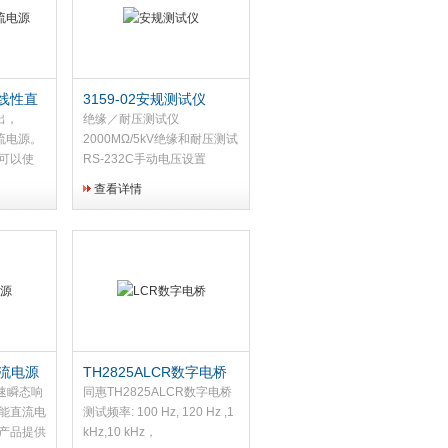
程线性直
3159-02安规测试仪
出，
绝缘／耐压测试仪
流电源。
2000MΩ/5kV绝缘和耐压测试
可以使
RS-232C手动电压设置
受意外损
查看详情
、CSA
V /1mA
功能可以
直流电源
TH2825ALCR数字电桥
高速瞬态响
同惠TH2825ALCR数字电桥
能直流电
测试频率: 100 Hz, 120 Hz ,1
产品提供
kHz,10 kHz，