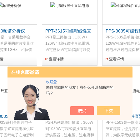
810频谱分析仪
PPT-3615可编程线性直
PPS-3635可编
流电源
流电源
810是一台采用数字合
PPT是三路輸出，138W /
PPS-3635是单路输
单易用的射频测量仪
126W可編程線性直流電源。
126W可编程线性直
范围1GHz。相位锁
過電壓及過電流保護可以使
过电压及过电流保护
设计保证了测量结果
PPS電源和負載免受意外損
PPS电源和负载免
情
查看详情
查看详情
并且价格合理。
壞，符合大多數如UL、CSA
坏，符合大多数如UL
810可以适应多种测量
和IEC安規標準，10mV /1mA
和IEC安规标准，10m
有1瓦特的输入保
高解析度，Sense功能可...
高解析度，Sense
外...
补...
欢迎您！
来自局域网的朋友！有什么可以帮助您的
吗？
3303S固纬直流稳
PSH-3610A可编程开关
PPH-1503开关
直流
303S系列是固纬电子
PSH系列是单组输出，360W
PPH-1503是一款
数字式直流电源供应
到1080W可程式切换直流电
应直流源，也是高性
了固纬电子在电源制
源供应器，过电压、过电流和
源，为数字无线通讯