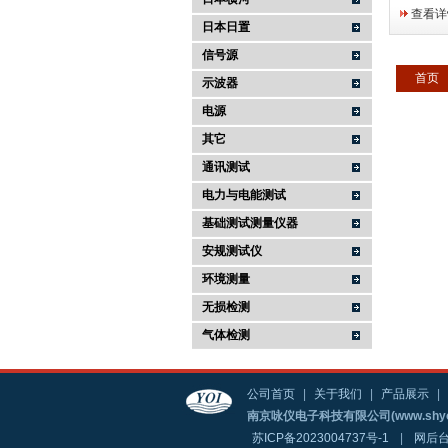
造领域一
查看详
数字的操
日本日置
高亮度的
信号源
设定，智
首页
示波器
不胜枚举、
电源
其它
通讯测试
电力与电能测试
基础测试测量仪器
安规测试仪
环境测量
无损检测
气体检测
公司首页
|
关于我们
|
产品展示
|
南京咏仪电子科技有限公司(www.shyo
苏ICP备2023004737号-1
|
网后