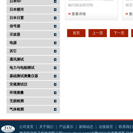
日本NF
触功能远程控制
能安
日本横河
重量
查看详情
查
便。
日本日置
泛应
信号源
电气
首页
上一页
下一页
示波器
检查
电源
其它
通讯测试
电力与电能测试
基础测试测量仪器
安规测试仪
环境测量
无损检测
气体检测
公司首页
|
关于我们
|
产品展示
|
新闻动态
|
在线留言
|
联系我们