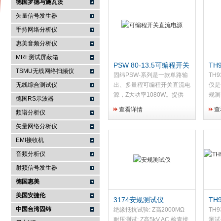
德国罗德与施瓦茨
矢量信号发生器
手持网络分析仪
南京咏仪电子科技有限公司
惠美音频分析仪
MRF测试屏蔽箱
PSW 80-13.5可编程开关
TH
TSMU无线网络扫频仪
直流电源
耐
固纬PSW-系列是一款单路输
TH
无线综合测试仪
出、多量程可编程开关直流电
仪是
源，Z大功率1080W。提供
规测
德国RS示波器
OVP和OCP保护，保护电平
轻、
查看详情
查
频谱分析仪
从10%~110%可选，默认设
TH
置为额定输出电压/电流的
用电
矢量网络分析仪
110%，一旦超过预设值，输
元器
EMI接收机
出立刻关...
音频分析仪
射频信号发生器
德国惠美
美国安捷伦
3174安规测试仪
TH9
中国台湾固纬
交
绝缘抵抗试验: Z高2000MΩ
TH
耐压测试: Z高5kV AC 检查接
测试