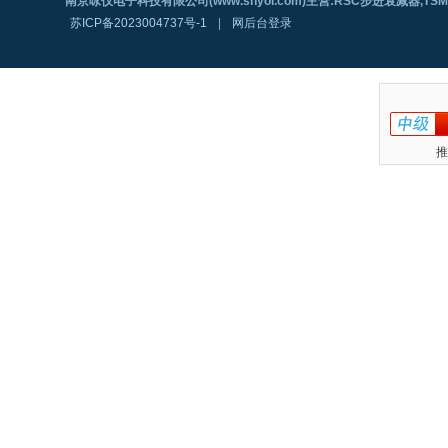
南京咏仪电子科技有限公司(www.shyoi.com)主营:RSC步进衰减器,T
苏ICP备2023004737号-1
|
网后台登录
推